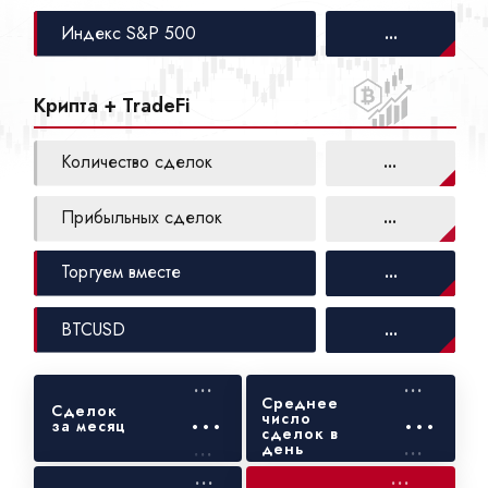
Индекс S&P 500
...
Крипта + TradeFi
Количество сделок
...
Прибыльных сделок
...
Торгуем вместе
...
BTCUSD
...
...
...
Среднее
...
...
Сделок
число
за месяц
сделок в
...
...
день
...
...