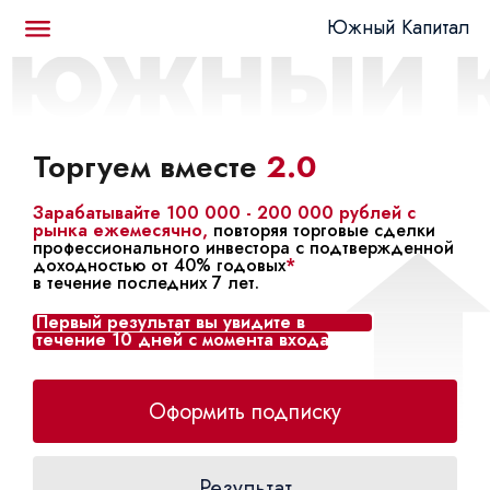
Южный Капитал
Торгуем вместе
2.0
Зарабатывайте 100 000 - 200 000 рублей с
рынка ежемесячно,
повторяя торговые сделки
профессионального инвестора с подтвержденной
Получите ссылку на живой график
доходностью от 40% годовых
*
в течение последних 7 лет.
Укажите ваш Email, куда мы пришлем письмо с
ссылкой на график индекса ММВБ с актуальной
Первый результат вы увидите в
разметкой Дмитрия Абраменко
течение 10 дней с момента входа в
сервис.
Оформить подписку
Получить ссылку
Результат