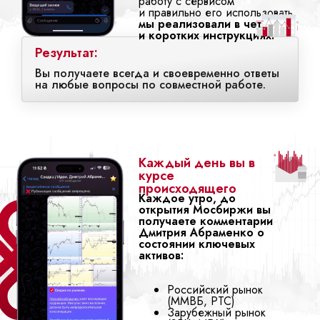
работу с сервисом
и правильно его использовать,
мы реализовали в четких
и коротких инструкциях.
Результат:
Вы получаете всегда и своевременно ответы
на любые вопросы по совместной работе.
Каждый день вы в
курсе
происходящего
Каждое утро, до
открытия Мосбиржи вы
получаете комментарии
Дмитрия Абраменко о
состоянии ключевых
активов:
Российский рынок
(ММВБ, РТС)
Зарубежный рынок