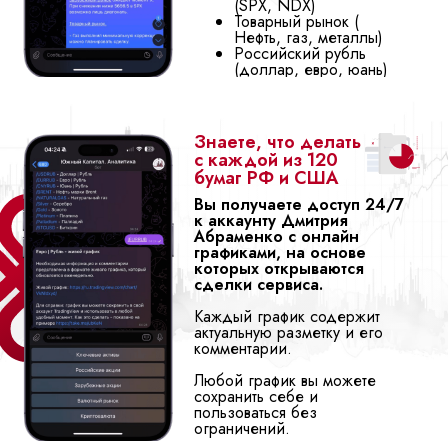
(SPX, NDX)
Товарный рынок (
Нефть, газ, металлы)
Российский рубль
(доллар, евро, юань)
Знаете, что делать
с каждой из 120
бумаг РФ и США
Вы получаете доступ 24/7
к аккаунту Дмитрия
Абраменко с онлайн
графиками, на основе
которых открываются
сделки сервиса.
Каждый график содержит
актуальную разметку и его
комментарии.
Любой график вы можете
сохранить себе и
пользоваться без
ограничений.