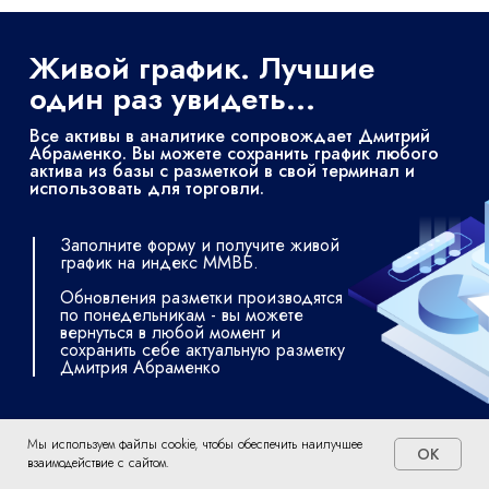
Живой график. Лучшие
один раз увидеть...
Все активы в аналитике сопровождает Дмитрий
Абраменко. Вы можете сохранить график любого
актива из базы с разметкой в свой терминал и
использовать для торговли.
Заполните форму и получите живой
график на индекс ММВБ.
Обновления разметки производятся
по понедельникам - вы можете
вернуться в любой момент и
сохранить себе актуальную разметку
Дмитрия Абраменко
Оформить подписку
Мы используем файлы cookie, чтобы обеспечить наилучшее
OK
взаимодействие с сайтом.