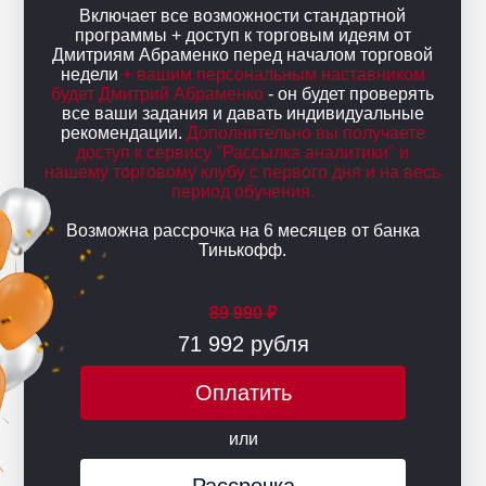
Включает все возможности стандартной
программы + доступ к торговым идеям от
Дмитриям Абраменко перед началом торговой
недели
+ вашим персональным наставником
будет Дмитрий Абраменко
- он будет проверять
все ваши задания и давать индивидуальные
рекомендации.
Дополнительно вы получаете
доступ к сервису "Рассылка аналитики" и
нашему торговому клубу с первого дня и на весь
период обучения.
Возможна рассрочка на 6 месяцев от банка
Тинькофф.
89 990 ₽
71 992 рубля
Оплатить
или
Рассрочка