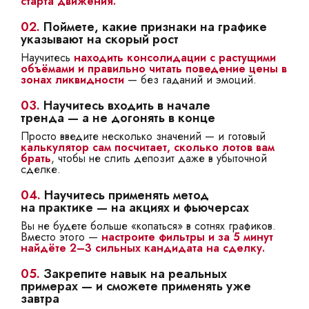
старта движения.
02.
Поймете, какие признаки на графике
указывают на скорый рост
Научитесь
находить консолидации с растущими
объёмами и правильно читать поведение цены в
зонах ликвидности
— без гаданий и эмоций.
03.
Научитесь входить в начале
тренда — а не догонять в конце
Просто введите несколько значений — и готовый
к
алькулятор сам посчитает, сколько лотов вам
брать
, чтобы не слить депозит даже в убыточной
сделке.
04.
Научитесь применять метод
на практике — на акциях и фьючерсах
Вы не будете больше «копаться» в сотнях графиков.
Вместо этого —
настроите фильтры и за 5 минут
найдёте 2–3 сильных кандидата на сделку.
05.
Закрепите навык на реальных
примерах — и сможете применять уже
завтра