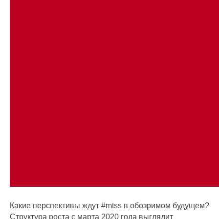
Какие перспективы ждут #mtss в обозримом будущем?
Структура роста с марта 2020 года выглядит