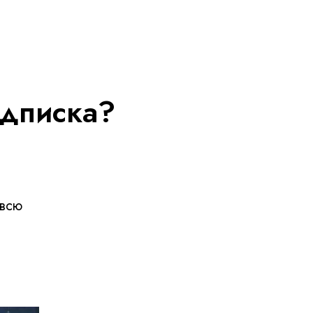
одписка?
 всю